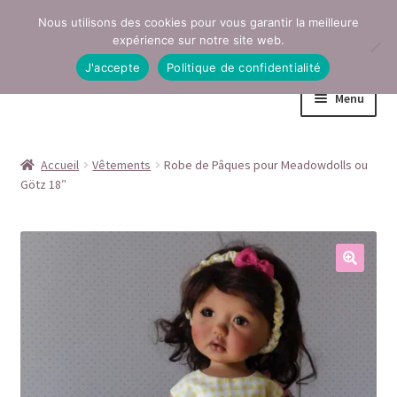
Nous utilisons des cookies pour vous garantir la meilleure
Aller
Aller
expérience sur notre site web.
à
au
J'accepte
Politique de confidentialité
la
contenu
Menu
navigation
Accueil
Accueil
Vêtements
Robe de Pâques pour Meadowdolls ou
Götz 18″
Conditions générales de vente
Contact
Mentions légales
Mon compte
Page Boutique