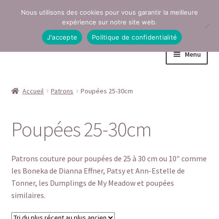
Nous utilisons des cookies pour vous garantir la meilleure
Aller
Aller
expérience sur notre site web.
à
au
J'accepte
Politique de confidentialité
la
contenu
Menu
navigation
Accueil
Accueil
Patrons
Poupées 25-30cm
Conditions générales de vente
Poupées 25-30cm
Contact
Mentions légales
Patrons couture pour poupées de 25 à 30 cm ou 10″ comme
les Boneka de Dianna Effner, Patsy et Ann-Estelle de
Mon compte
Tonner, les Dumplings de My Meadow et poupées
similaires.
Page Boutique