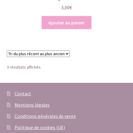
3,00
€
Ajouter au panier
Trié
3 résultats affichés
du
plus
récent
au
Contact
plus
Mentions légales
ancien
Conditions générales de vente
Politique de cookies (UE)