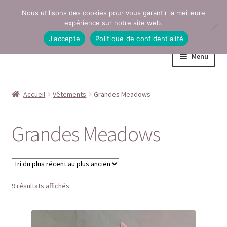
Nous utilisons des cookies pour vous garantir la meilleure
Aller
Aller
expérience sur notre site web.
à
au
J'accepte
Politique de confidentialité
la
contenu
Menu
navigation
Accueil
Accueil
Vêtements
Grandes Meadows
Conditions générales de vente
Grandes Meadows
Contact
Mentions légales
Trié
9 résultats affichés
Mon compte
du
plus
Page Boutique
récent