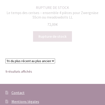
RUPTURE DE STOCK
Le temps des cerises – ensemble 4 pièces pour Zwergnäse
55cm ou meadowdolls LL
72,00
€
Rupture de stock
Trié
9 résultats affichés
du
plus
récent
au
Contact
plus
Mentions légales
ancien