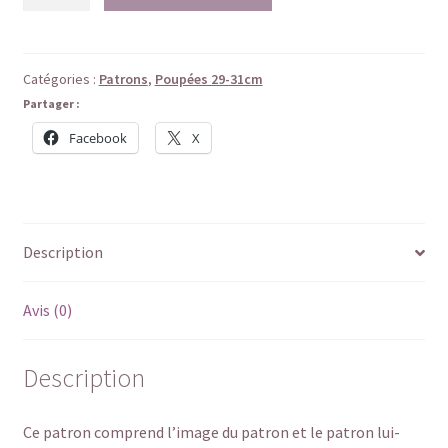
de
Basiques
d'automne
Catégories :
Patrons
,
Poupées 29-31cm
Partager :
Facebook
X
Description
Avis (0)
Description
Ce patron comprend l’image du patron et le patron lui-