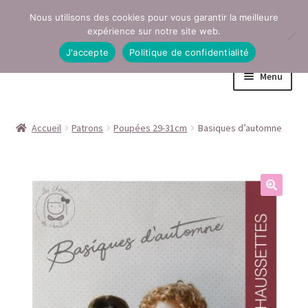
Nous utilisons des cookies pour vous garantir la meilleure
Aller
Aller
expérience sur notre site web.
à
au
J'accepte
Politique de confidentialité
la
contenu
Menu
navigation
Accueil
Accueil
Patrons
Poupées 29-31cm
Basiques d’automne
Conditions générales de vente
Contact
Mentions légales
Mon compte
Page Boutique