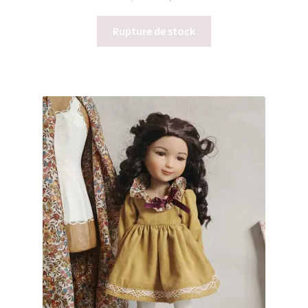
prix
prix
initial
actuel
Rupture de stock
était :
est :
56,00€.
45,00€.