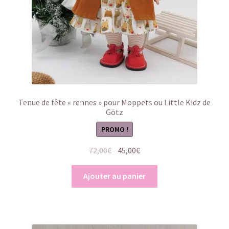
Tenue de fête « rennes » pour Moppets ou Little Kidz de
Götz
PROMO !
Le
Le
72,00
€
45,00
€
prix
prix
initial
actuel
Ajouter au panier
était :
est :
72,00€.
45,00€.