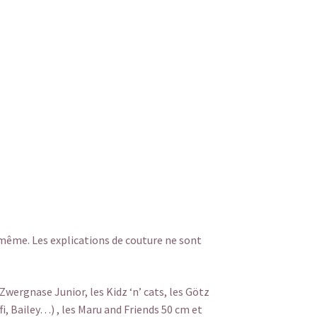
-même. Les explications de couture ne sont
wergnase Junior, les Kidz ‘n’ cats, les Götz
i, Bailey…) , les Maru and Friends 50 cm et