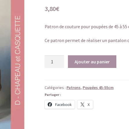
3,80
€
Patron de couture pour poupées de 45 à 55 
Ce patron permet de réaliser un pantalon ou
quantité
Ajouter au panier
de
D-
Chapeau
et
Catégories :
Patrons
,
Poupées 45-55cm
casquette
Partager :
Facebook
X