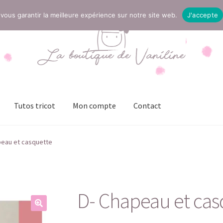
vous garantir la meilleure expérience sur notre site web.
J'accepte
Tutos tricot
Mon compte
Contact
t
Mentions légales
Mon compte
Page Boutique
Panier
peau et casquette
ies (UE)
Validation de la commande
D- Chapeau et cas