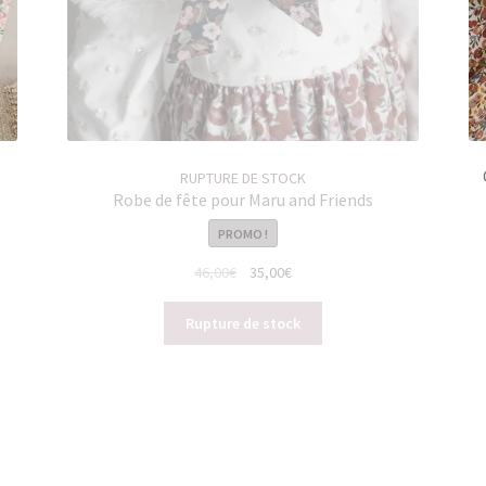
RUPTURE DE STOCK
Robe de fête pour Maru and Friends
PROMO !
Le
Le
46,00
€
35,00
€
prix
prix
initial
actuel
Rupture de stock
était :
est :
46,00€.
35,00€.