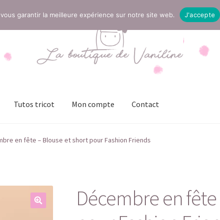
vous garantir la meilleure expérience sur notre site web.
J'accepte
Tutos tricot
Mon compte
Contact
t
Mentions légales
Mon compte
Page Boutique
Panier
bre en fête – Blouse et short pour Fashion Friends
ies (UE)
Validation de la commande
Décembre en fête 