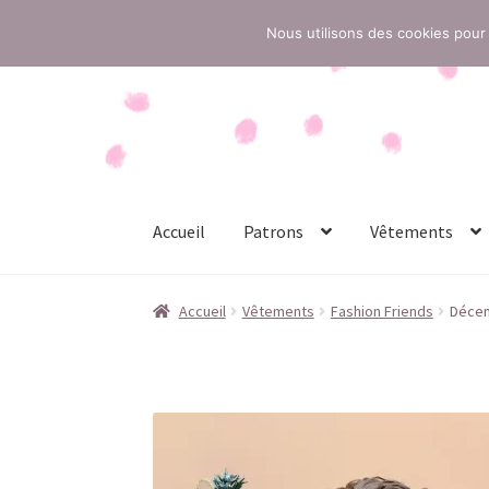
Nous utilisons des cookies pour 
Aller
Aller
à
au
la
contenu
navigation
Accueil
Patrons
Vêtements
Accueil
Conditions générales de vente
Contac
Accueil
Vêtements
Fashion Friends
Décem
Politique de confidentialité
Politique de cook