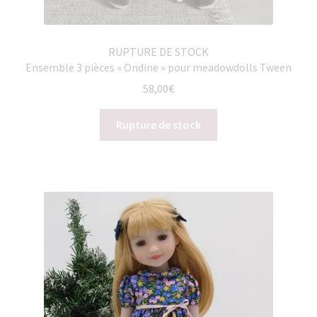
RUPTURE DE STOCK
Ensemble 3 pièces « Ondine » pour meadowdolls Tween
58,00
€
Rupture de stock