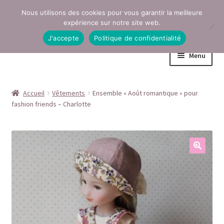
Nous utilisons des cookies pour vous garantir la meilleure
Aller
Aller
expérience sur notre site web.
à
au
J'accepte
Politique de confidentialité
la
contenu
Menu
navigation
Accueil
Accueil
Vêtements
Ensemble « Août romantique » pour
fashion friends – Charlotte
Conditions générales de vente
Contact
Mentions légales
Mon compte
Page Boutique