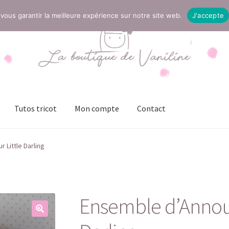
vous garantir la meilleure expérience sur notre site web.
J'accepte
Tutos tricot
Mon compte
Contact
t
Mentions légales
Mon compte
Page Boutique
Panier
 Little Darling
ies (UE)
Validation de la commande
Ensemble d’Annouc