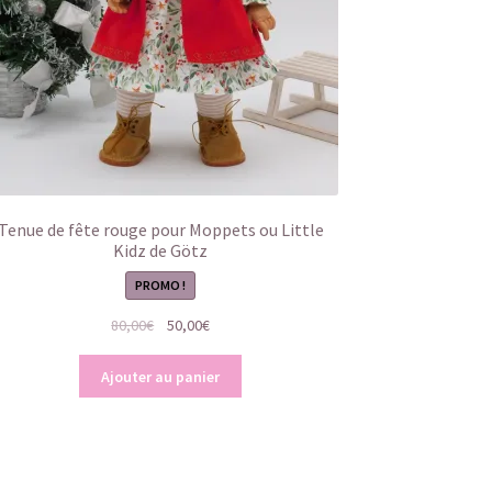
Tenue de fête rouge pour Moppets ou Little
Kidz de Götz
PROMO !
Le
Le
80,00
€
50,00
€
prix
prix
initial
actuel
Ajouter au panier
était :
est :
80,00€.
50,00€.