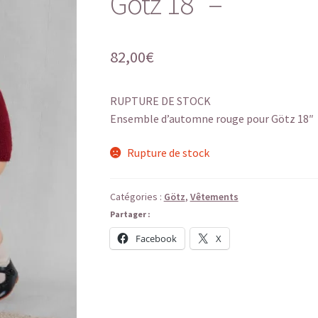
Götz 18″ –
82,00
€
RUPTURE DE STOCK
Ensemble d’automne rouge pour Götz 18″
Rupture de stock
Catégories :
Götz
,
Vêtements
Partager :
Facebook
X