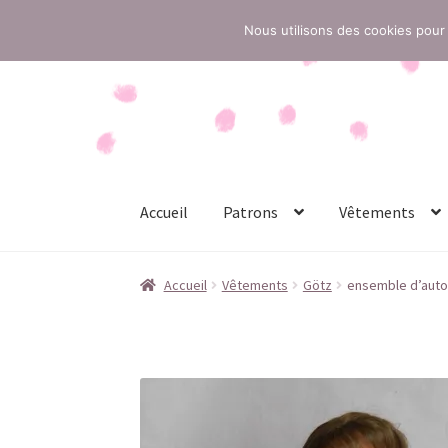
Nous utilisons des cookies pour 
Aller
Aller
à
au
la
contenu
navigation
Accueil
Patrons
Vêtements
Accueil
Conditions générales de vente
Contac
Accueil
Vêtements
Götz
ensemble d’auto
Politique de confidentialité
Politique de cook