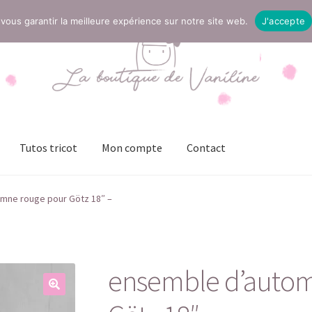
vous garantir la meilleure expérience sur notre site web.
J'accepte
Tutos tricot
Mon compte
Contact
t
Mentions légales
Mon compte
Page Boutique
Panier
mne rouge pour Götz 18″ –
ies (UE)
Validation de la commande
ensemble d’autom