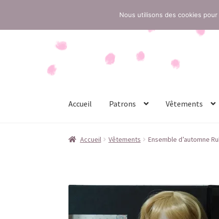
Nous utilisons des cookies pour 
Aller
Aller
à
au
la
contenu
navigation
Accueil
Patrons
Vêtements
Accueil
Conditions générales de vente
Contac
Accueil
Vêtements
Ensemble d’automne Rub
Politique de confidentialité
Politique de cook