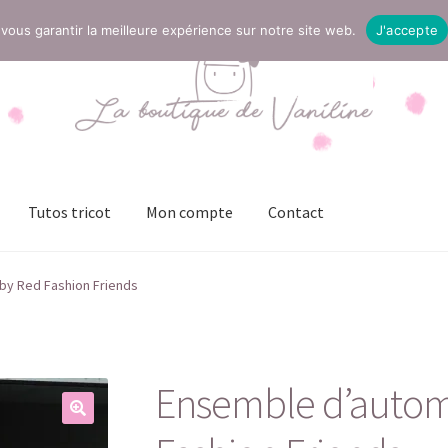
vous garantir la meilleure expérience sur notre site web.
J'accepte
Tutos tricot
Mon compte
Contact
t
Mentions légales
Mon compte
Page Boutique
Panier
y Red Fashion Friends
ies (UE)
Validation de la commande
Ensemble d’auto