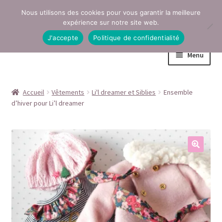
Nous utilisons des cookies pour vous garantir la meilleure
Aller
Aller
expérience sur notre site web.
à
au
J'accepte
Politique de confidentialité
la
contenu
Menu
navigation
Accueil
Accueil
Vêtements
Li'l dreamer et Siblies
Ensemble
d’hiver pour Li’l dreamer
Conditions générales de vente
Contact
Mentions légales
Mon compte
Page Boutique