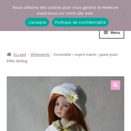
Nous utilisons des cookies pour vous garantir la meilleure
Aller
Aller
expérience sur notre site web.
à
au
J'accepte
Politique de confidentialité
la
contenu
Menu
navigation
Accueil
Accueil
Vêtements
Ensemble « esprit marin » jaune pour
little darling
Conditions générales de vente
Contact
Mentions légales
Mon compte
Page Boutique