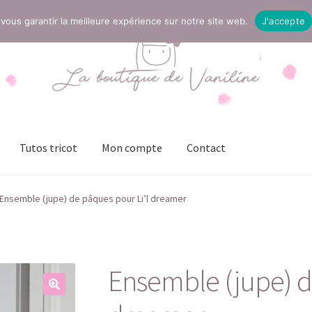
vous garantir la meilleure expérience sur notre site web.
J'accepte
Tutos tricot
Mon compte
Contact
t
Mentions légales
Mon compte
Page Boutique
Panier
Ensemble (jupe) de pâques pour Li’l dreamer
ies (UE)
Validation de la commande
Ensemble (jupe) d