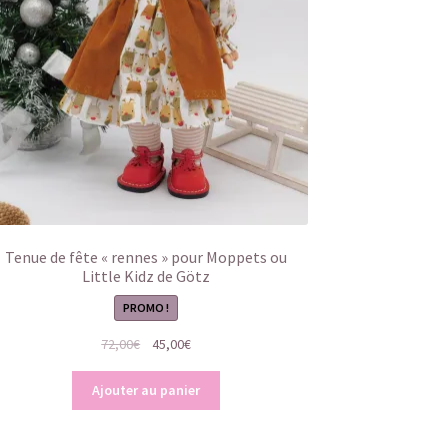
Tenue de fête « rennes » pour Moppets ou
Little Kidz de Götz
PROMO !
Le
Le
72,00
€
45,00
€
prix
prix
initial
actuel
Ajouter au panier
était :
est :
72,00€.
45,00€.