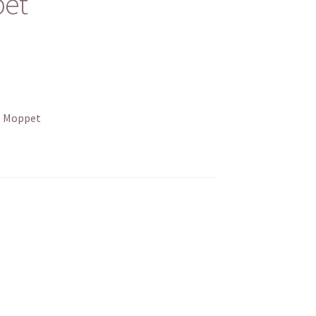
et
l Moppet