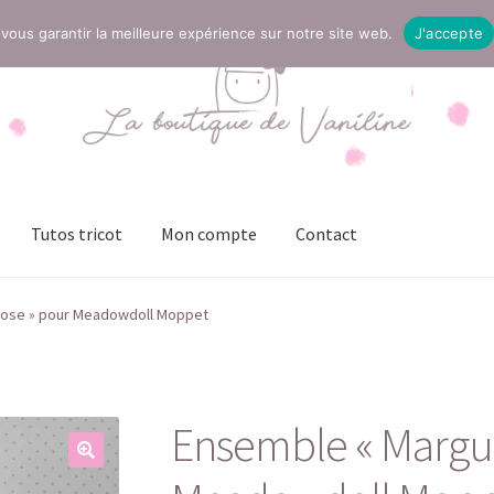
vous garantir la meilleure expérience sur notre site web.
J'accepte
Tutos tricot
Mon compte
Contact
t
Mentions légales
Mon compte
Page Boutique
Panier
rose » pour Meadowdoll Moppet
ies (UE)
Validation de la commande
Ensemble « Margue