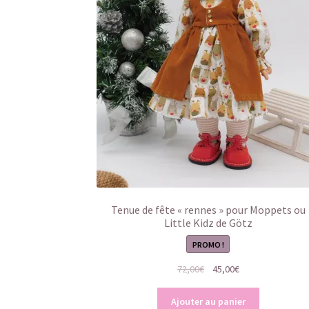
Tenue de fête « rennes » pour Moppets ou
Little Kidz de Götz
PROMO !
Le
Le
72,00
€
45,00
€
prix
prix
initial
actuel
Ajouter au panier