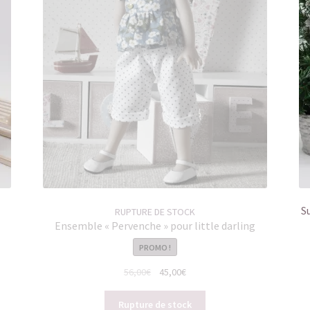
S
RUPTURE DE STOCK
Ensemble « Pervenche » pour little darling
PROMO !
Le
Le
56,00
€
45,00
€
prix
prix
initial
actuel
Rupture de stock