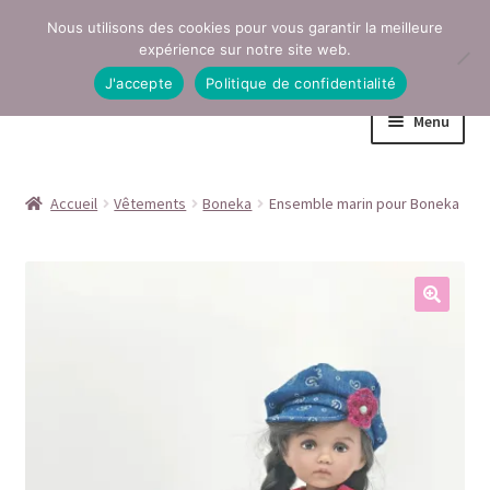
Nous utilisons des cookies pour vous garantir la meilleure
Aller
Aller
expérience sur notre site web.
à
au
J'accepte
Politique de confidentialité
la
contenu
Menu
navigation
Accueil
Accueil
Vêtements
Boneka
Ensemble marin pour Boneka
Conditions générales de vente
Contact
Mentions légales
Mon compte
Page Boutique