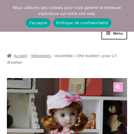
Nous utilisons des cookies pour vous garantir la meilleure
Aller
Aller
expérience sur notre site web.
à
au
J'accepte
Politique de confidentialité
la
contenu
Menu
navigation
Accueil
Accueil
Vêtements
Ensemble « Ohé matelot » pour Li’l
dreamer
Conditions générales de vente
Contact
Mentions légales
Mon compte
Page Boutique