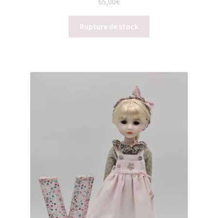
65,00
€
Rupture de stock