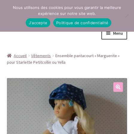
Nous utilisons des cookies pour vous garantir la meilleure
Aller
Aller
expérience sur notre site web.
à
au
J'accepte
Politique de confidentialité
la
contenu
Menu
navigation
Accueil
Accueil
Vêtements
Ensemble pantacourt « Marguerite »
pour Starlette Petitcollin ou Yella
Conditions générales de vente
Contact
Mentions légales
Mon compte
Page Boutique