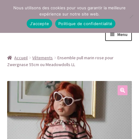
Nous utilisons des cookies pour vous garantir la meilleure
Aller
Aller
expérience sur notre site web.
à
au
J'accepte
Politique de confidentialité
la
contenu
Menu
navigation
Accueil
Accueil
Vêtements
Ensemble pull marin rose pour
Zwergnase 55cm ou Meadowdolls LL
Conditions générales de vente
Contact
Mentions légales
Mon compte
Page Boutique