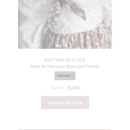
RUPTURE DE STOCK
Robe de fête pour Maru and Friends
PROMO !
Le
Le
46,00
€
35,00
€
prix
prix
initial
actuel
Rupture de stock
était :
est :
46,00€.
35,00€.