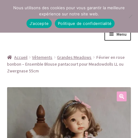
Nous utilisons des cookies pour vous garantir la meilleure
Aller
Aller
expérience sur notre site web.
à
au
J'accepte
Politique de confidentialité
la
contenu
Menu
navigation
Accueil
Accueil
Vêtements
Grandes Meadows
Février en rose
bonbon – Ensemble Blouse pantacourt pour Meadowdolls LL ou
Conditions générales de vente
Zwergnase 55cm
Contact
Mentions légales
Mon compte
Page Boutique