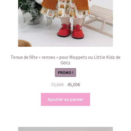
Tenue de fête « rennes » pour Moppets ou Little Kidz de
Götz
PROMO !
Le
Le
72,00
€
45,00
€
prix
prix
initial
actuel
Ajouter au panier
était :
est :
72,00€.
45,00€.