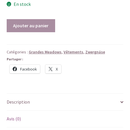
En stock
quantité
Ajouter au panier
de
Février
en
rose
Catégories :
Grandes Meadows
,
Vêtements
,
Zwergnäse
bonbon
Partager :
-
Facebook
X
Ensemble
Blouse
pantacourt
pour
Description
Meadowdolls
LL
ou
Avis (0)
Zwergnase