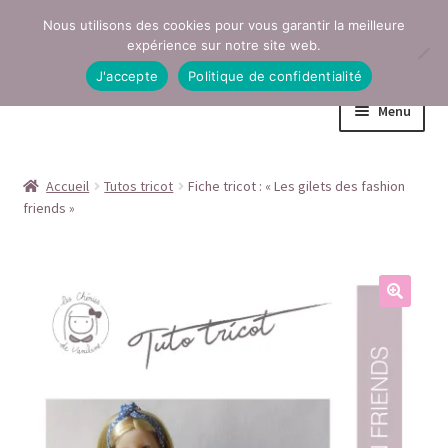
Nous utilisons des cookies pour vous garantir la meilleure
Aller
Aller
expérience sur notre site web.
à
au
J'accepte
Politique de confidentialité
la
contenu
Menu
navigation
Accueil
Accueil
Tutos tricot
Fiche tricot : « Les gilets des fashion
friends »
Conditions générales de vente
Contact
Mentions légales
Mon compte
Page Boutique