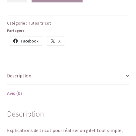
Fiche
tricot
:
Catégorie :
Tutos tricot
"Les
Partager :
gilets
Facebook
X
des
fashion
friends"
Description
Avis (0)
Description
Explications de tricot pour réaliser un gilet tout simple ,