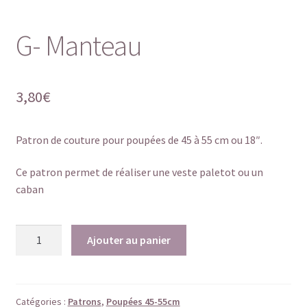
G- Manteau
3,80
€
Patron de couture pour poupées de 45 à 55 cm ou 18″.
Ce patron permet de réaliser une veste paletot ou un
caban
quantité
Ajouter au panier
de
G-
Manteau
Catégories :
Patrons
,
Poupées 45-55cm