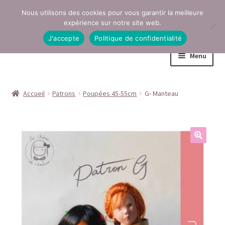
Nous utilisons des cookies pour vous garantir la meilleure
Aller
Aller
expérience sur notre site web.
à
au
J'accepte
Politique de confidentialité
la
contenu
Menu
navigation
Accueil
Accueil
Patrons
Poupées 45-55cm
G- Manteau
Conditions générales de vente
Contact
Mentions légales
Mon compte
Page Boutique