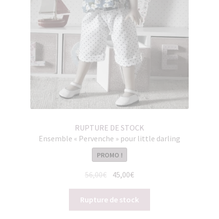
RUPTURE DE STOCK
Ensemble « Pervenche » pour little darling
PROMO !
Le
Le
56,00
€
45,00
€
prix
prix
initial
actuel
Rupture de stock
était :
est :