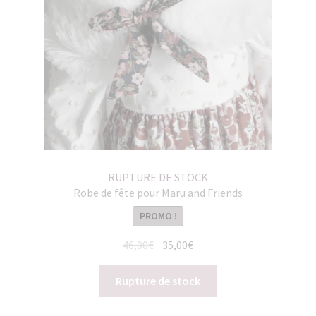
RUPTURE DE STOCK
Robe de fête pour Maru and Friends
PROMO !
Le
Le
46,00
€
35,00
€
prix
prix
initial
actuel
Rupture de stock
était :
est :
46,00€.
35,00€.