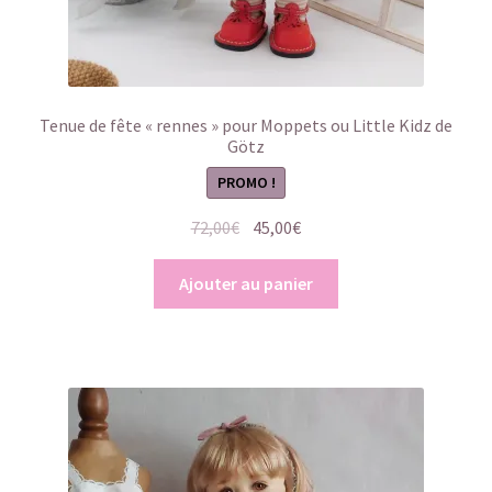
Tenue de fête « rennes » pour Moppets ou Little Kidz de
Götz
PROMO !
Le
Le
72,00
€
45,00
€
prix
prix
initial
actuel
Ajouter au panier
était :
est :
72,00€.
45,00€.