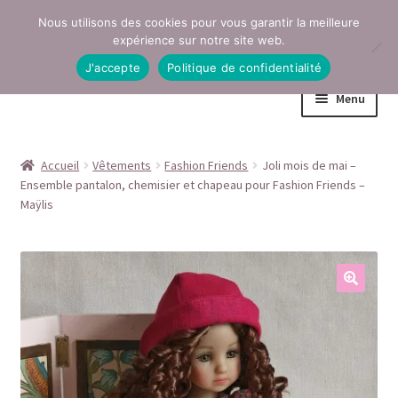
Nous utilisons des cookies pour vous garantir la meilleure
Aller
Aller
expérience sur notre site web.
à
au
J'accepte
Politique de confidentialité
la
contenu
Menu
navigation
Accueil
Accueil
Vêtements
Fashion Friends
Joli mois de mai –
Ensemble pantalon, chemisier et chapeau pour Fashion Friends –
Conditions générales de vente
Maÿlis
Contact
Mentions légales
Mon compte
Page Boutique