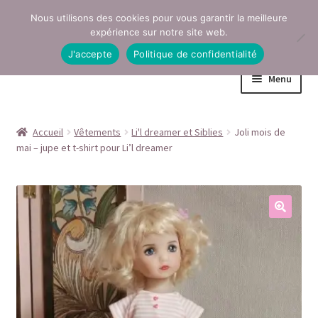
Nous utilisons des cookies pour vous garantir la meilleure
Aller
Aller
expérience sur notre site web.
à
au
J'accepte
Politique de confidentialité
la
contenu
Menu
navigation
Accueil
Accueil
Vêtements
Li'l dreamer et Siblies
Joli mois de
mai – jupe et t-shirt pour Li’l dreamer
Conditions générales de vente
Contact
Mentions légales
Mon compte
Page Boutique