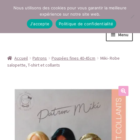
Nous utilisons des cookies pour vous garantir la meilleure
Aller
Aller
expérience sur notre site web.
à
au
J'accepte
Politique de confidentialité
la
contenu
Menu
navigation
Accueil
Accueil
Patrons
Poupées fines 40-45cm
Miki- Robe
salopette, T-shirt et collants
Conditions générales de vente
Contact
Mentions légales
Mon compte
Page Boutique