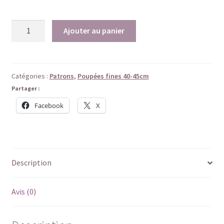
quantité
Ajouter au panier
de
Miki-
Robe
salopette,
Catégories :
Patrons
,
Poupées fines 40-45cm
T-
Partager :
shirt
Facebook
X
et
collants
Description
Avis (0)