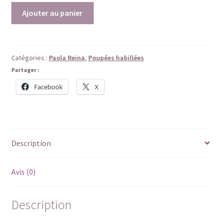
quantité
Ajouter au panier
de
Miss
Décembre
-
Catégories :
Paola Reina
,
Poupées habillées
Poupée
Partager :
Paola
Facebook
X
Reina
habillée
Description
Avis (0)
Description