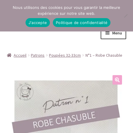
Nous utilisons des cookies pour vous garantir la meilleure
Aller
Aller
expérience sur notre site web.
à
au
J'accepte
Politique de confidentialité
la
contenu
Menu
navigation
Accueil
Accueil
Patrons
Poupées 32-33cm
N°1 – Robe Chasuble
Conditions générales de vente
Contact
Mentions légales
Mon compte
Page Boutique