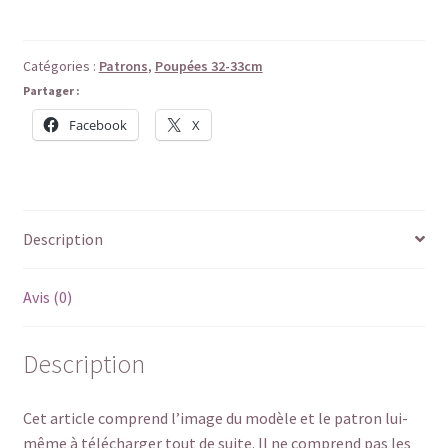
N°10
-
Chemise
Catégories :
Patrons
,
Poupées 32-33cm
de
Partager :
nuit
Facebook
X
ou
blouse
Description
Avis (0)
Description
Cet article comprend l’image du modèle et le patron lui-
même à télécharger tout de suite. Il ne comprend pas les