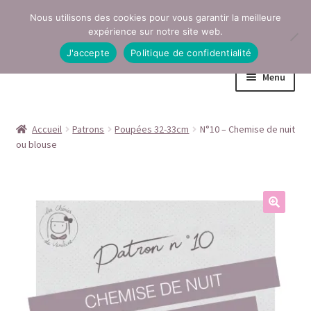
Nous utilisons des cookies pour vous garantir la meilleure
Aller
Aller
expérience sur notre site web.
à
au
J'accepte
Politique de confidentialité
la
contenu
Menu
navigation
Accueil
Accueil
Patrons
Poupées 32-33cm
N°10 – Chemise de nuit
ou blouse
Conditions générales de vente
Contact
Mentions légales
Mon compte
Page Boutique