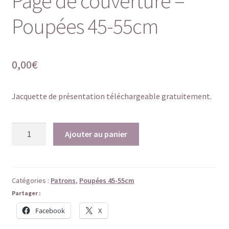
Page de couverture –
Poupées 45-55cm
0,00
€
Jacquette de présentation téléchargeable gratuitement.
quantité
Ajouter au panier
de
Page
de
couverture
Catégories :
Patrons
,
Poupées 45-55cm
-
Partager :
Poupées
Facebook
X
45-