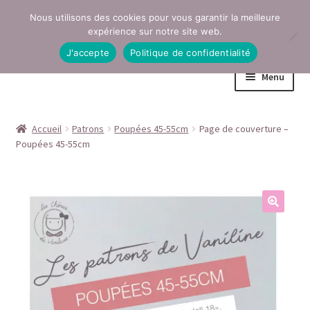
Nous utilisons des cookies pour vous garantir la meilleure
Aller
Aller
expérience sur notre site web.
à
au
J'accepte
Politique de confidentialité
la
contenu
Menu
navigation
Accueil
Accueil
Patrons
Poupées 45-55cm
Page de couverture –
Poupées 45-55cm
Conditions générales de vente
Contact
Mentions légales
Mon compte
Page Boutique