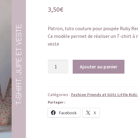
3,50
€
Patron, tuto couture pour poupée Ruby Red 
Ce modèle permet de réaliser un T-shirt à 
veste
quantité
Ajouter au panier
de
Patron
Céline
-
Catégories :
Fashion Friends et Götz Little Kidz
T-
Partager :
shirt
Facebook
X
,
jupe,
et