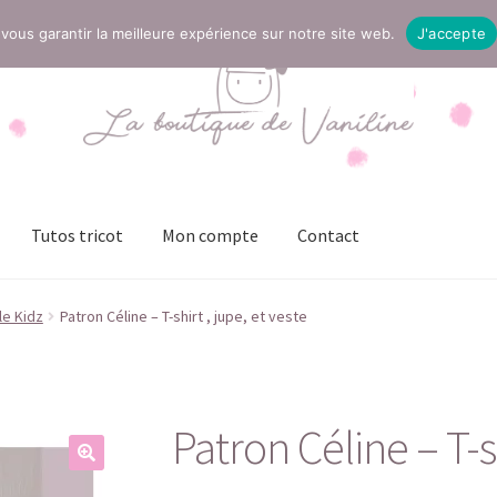
vous garantir la meilleure expérience sur notre site web.
J'accepte
Tutos tricot
Mon compte
Contact
t
Mentions légales
Mon compte
Page Boutique
Panier
le Kidz
Patron Céline – T-shirt , jupe, et veste
ies (UE)
Validation de la commande
Patron Céline – T-sh