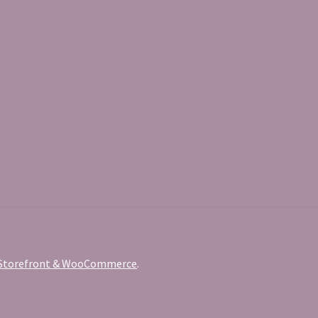
c Storefront & WooCommerce
.