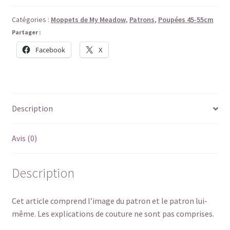
-
Salopette
Catégories :
Moppets de My Meadow
,
Patrons
,
Poupées 45-55cm
à
Partager :
poches
Facebook
X
Description
Avis (0)
Description
Cet article comprend l’image du patron et le patron lui-
même. Les explications de couture ne sont pas comprises.