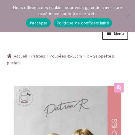
Nous utilisons des cookies pour vous garantir la meilleure
Aller
Aller
expérience sur notre site web.
à
au
J'accepte
Politique de confidentialité
la
contenu
Menu
navigation
Accueil
Accueil
Patrons
Poupées 45-55cm
R – Salopette à
poches
Conditions générales de vente
Contact
Mentions légales
Mon compte
Page Boutique