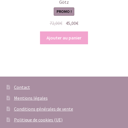
Götz
PROMO !
Le
Le
72,00
€
45,00
€
prix
prix
initial
actuel
Ajouter au panier
était :
est :
72,00€.
45,00€.
Contact
Mentions légales
Conditions générales de vente
Politique de cookies (UE)