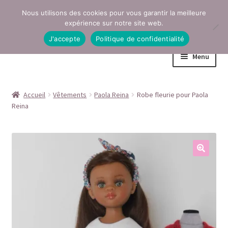
Nous utilisons des cookies pour vous garantir la meilleure
Aller
Aller
expérience sur notre site web.
à
au
J'accepte
Politique de confidentialité
la
contenu
Menu
navigation
Accueil
Accueil
Vêtements
Paola Reina
Robe fleurie pour Paola
Reina
Conditions générales de vente
Contact
Mentions légales
Mon compte
Page Boutique