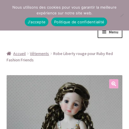
Nous utilisons des cookies pour vous garantir la meilleure
Aller
Aller
expérience sur notre site web.
à
au
J'accepte
Politique de confidentialité
la
contenu
Menu
navigation
Accueil
Accueil
Vêtements
Robe Liberty rouge pour Ruby Red
Fashion Friends
Conditions générales de vente
Contact
Mentions légales
Mon compte
Page Boutique