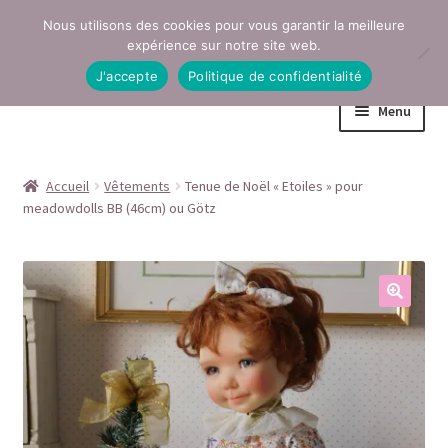
Nous utilisons des cookies pour vous garantir la meilleure
Aller
Aller
expérience sur notre site web.
à
au
J'accepte
Politique de confidentialité
la
contenu
Menu
navigation
Accueil
Accueil
Vêtements
Tenue de Noël « Etoiles » pour
meadowdolls BB (46cm) ou Götz
Conditions générales de vente
Contact
Mentions légales
Mon compte
Page Boutique