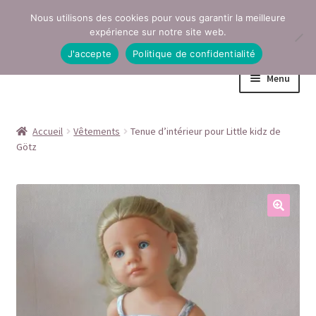
Nous utilisons des cookies pour vous garantir la meilleure
Aller
Aller
expérience sur notre site web.
à
au
J'accepte
Politique de confidentialité
la
contenu
Menu
navigation
Accueil
Accueil
Vêtements
Tenue d’intérieur pour Little kidz de
Götz
Conditions générales de vente
Contact
Mentions légales
Mon compte
Page Boutique