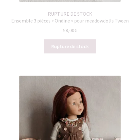
RUPTURE DE STOCK
Ensemble 3 pièces « Ondine » pour meadowdolls Tween
58,00
€
Rupture de stock