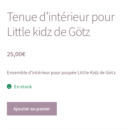
Tenue d’intérieur pour
Little kidz de Götz
25,00
€
Ensemble d’intérieur pour poupée Little Kidz de Götz
En stock
quantité
Ajouter au panier
de
Tenue
d'intérieur