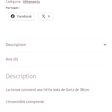
pour
Catégorie :
Vêtements
Little
Partager :
kidz
Facebook
X
de
Götz
Description
Avis (0)
Description
La tenue convient aux little kidz de Gotz de 38cm.
L’ensemble comprend: