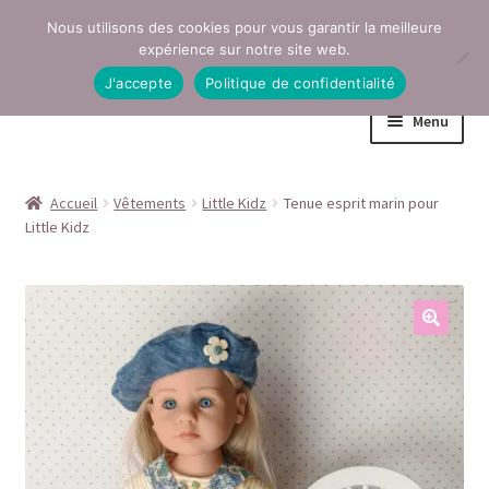
Nous utilisons des cookies pour vous garantir la meilleure
Aller
Aller
expérience sur notre site web.
à
au
J'accepte
Politique de confidentialité
la
contenu
Menu
navigation
Accueil
Accueil
Vêtements
Little Kidz
Tenue esprit marin pour
Little Kidz
Conditions générales de vente
Contact
Mentions légales
Mon compte
Page Boutique