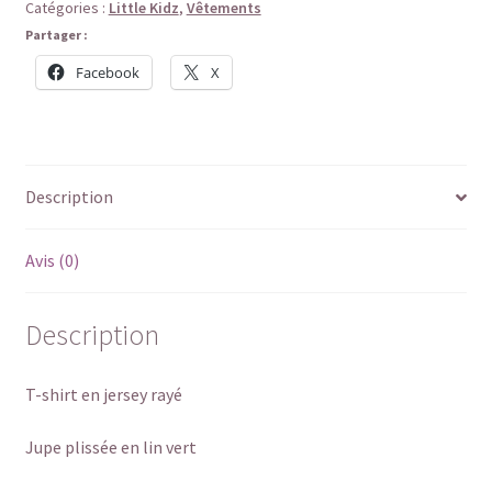
marin
Catégories :
Little Kidz
,
Vêtements
pour
Partager :
Little
Facebook
X
Kidz
Description
Avis (0)
Description
T-shirt en jersey rayé
Jupe plissée en lin vert