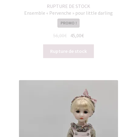
RUPTURE DE STOCK
Ensemble « Pervenche » pour little darling
PROMO !
Le
Le
56,00
€
45,00
€
prix
prix
initial
actuel
Rupture de stock
était :
est :
56,00€.
45,00€.