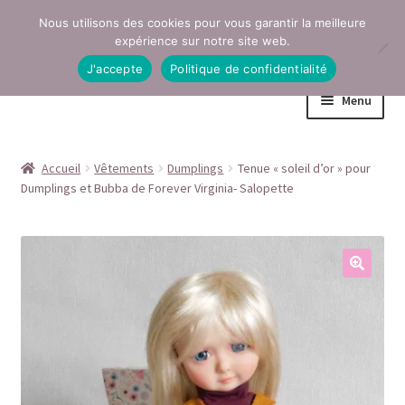
Nous utilisons des cookies pour vous garantir la meilleure
Aller
Aller
expérience sur notre site web.
à
au
J'accepte
Politique de confidentialité
la
contenu
Menu
navigation
Accueil
Accueil
Vêtements
Dumplings
Tenue « soleil d’or » pour
Dumplings et Bubba de Forever Virginia- Salopette
Conditions générales de vente
Contact
Mentions légales
Mon compte
Page Boutique