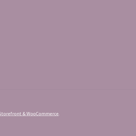
c Storefront & WooCommerce
.