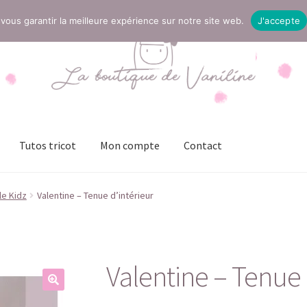
vous garantir la meilleure expérience sur notre site web.
J'accepte
Tutos tricot
Mon compte
Contact
t
Mentions légales
Mon compte
Page Boutique
Panier
le Kidz
Valentine – Tenue d’intérieur
ies (UE)
Validation de la commande
Valentine – Tenue 