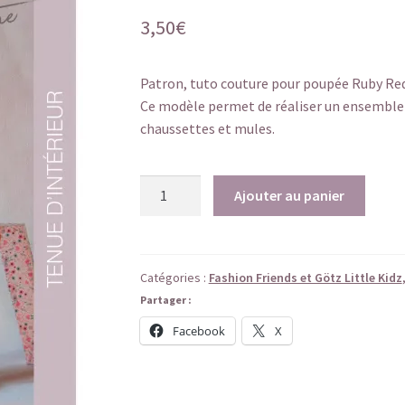
3,50
€
Patron, tuto couture pour poupée Ruby Red 
Ce modèle permet de réaliser un ensemble S
chaussettes et mules.
quantité
Ajouter au panier
de
Valentine
-
Tenue
Catégories :
Fashion Friends et Götz Little Kidz
d'intérieur
Partager :
Facebook
X