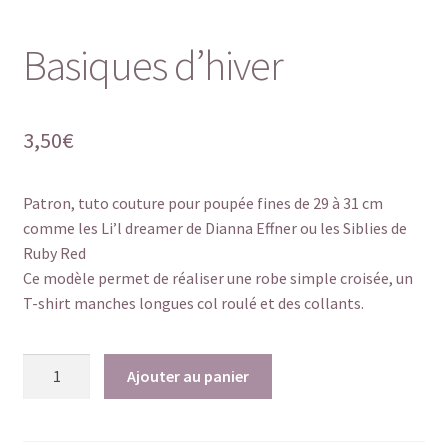
Basiques d’hiver
3,50
€
Patron, tuto couture pour poupée fines de 29 à 31 cm
comme les Li’l dreamer de Dianna Effner ou les Siblies de
Ruby Red
Ce modèle permet de réaliser une robe simple croisée, un
T-shirt manches longues col roulé et des collants.
quantité
Ajouter au panier
de
Basiques
d'hiver