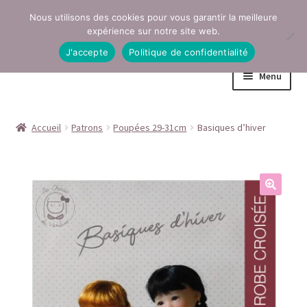
Nous utilisons des cookies pour vous garantir la meilleure
Aller
Aller
expérience sur notre site web.
à
au
J'accepte
Politique de confidentialité
la
contenu
Menu
navigation
Accueil
Accueil
Patrons
Poupées 29-31cm
Basiques d’hiver
Conditions générales de vente
Contact
Mentions légales
Mon compte
Page Boutique