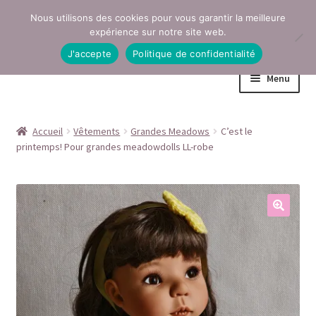
Nous utilisons des cookies pour vous garantir la meilleure
Aller
Aller
expérience sur notre site web.
à
au
J'accepte
Politique de confidentialité
la
contenu
Menu
navigation
Accueil
Accueil
Vêtements
Grandes Meadows
C’est le
printemps! Pour grandes meadowdolls LL-robe
Conditions générales de vente
Contact
Mentions légales
Mon compte
Page Boutique