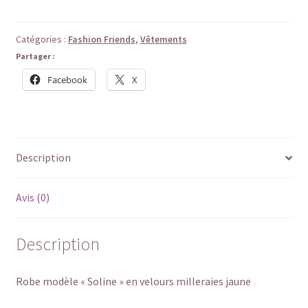
Couleurs
de
novembre-
Catégories :
Fashion Friends
,
Vêtements
Robe
Partager :
"Soline"
Facebook
X
pour
Fashion
Friends
Description
Avis (0)
Description
Robe modèle « Soline » en velours milleraies jaune