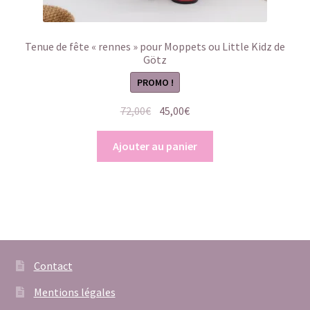
Tenue de fête « rennes » pour Moppets ou Little Kidz de
Götz
PROMO !
Le
Le
72,00
€
45,00
€
prix
prix
initial
actuel
Ajouter au panier
était :
est :
72,00€.
45,00€.
Contact
Mentions légales