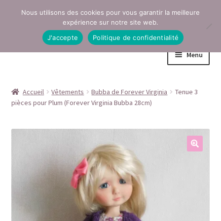
Nous utilisons des cookies pour vous garantir la meilleure
Aller
Aller
expérience sur notre site web.
à
au
J'accepte
Politique de confidentialité
la
contenu
Menu
navigation
Accueil
Accueil
Vêtements
Bubba de Forever Virginia
Tenue 3
pièces pour Plum (Forever Virginia Bubba 28cm)
Conditions générales de vente
Contact
Mentions légales
Mon compte
Page Boutique