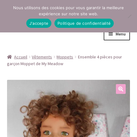
Nous utilisons des cookies pour vous garantir la meilleure
Aller
Aller
expérience sur notre site web.
à
au
J'accepte
Politique de confidentialité
la
contenu
Menu
navigation
Accueil
Accueil
Vêtements
Moppets
Ensemble 4 pièces pour
garçon Moppet de My Meadow
Conditions générales de vente
Contact
Mentions légales
Mon compte
Page Boutique