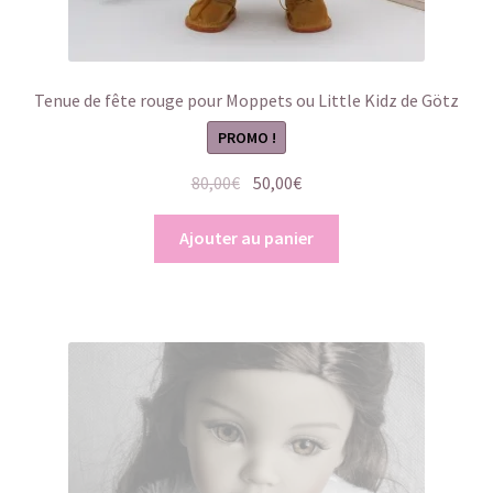
Tenue de fête rouge pour Moppets ou Little Kidz de Götz
PROMO !
Le
Le
80,00
€
50,00
€
prix
prix
initial
actuel
Ajouter au panier
était :
est :
80,00€.
50,00€.