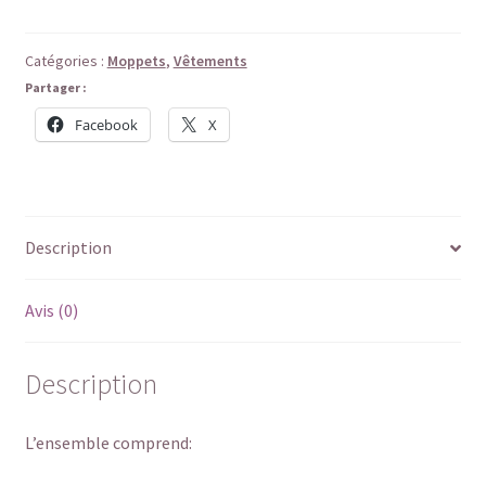
Ensemble
4
pièces
Catégories :
Moppets
,
Vêtements
pour
Partager :
garçon
Facebook
X
Moppet
de
My
Meadow
Description
Avis (0)
Description
L’ensemble comprend: