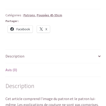
E-
Robe
tunique
Catégories :
Patrons
,
Poupées 45-55cm
à
Partager :
pli
Facebook
X
creux
Description
Avis (0)
Description
Cet article comprend l’image du patron et le patron lui-
même. Les explications de couture ne sont pas comprises.