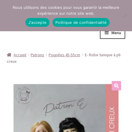
Nous utilisons des cookies pour vous garantir la meilleure
Aller
Aller
expérience sur notre site web.
à
au
J'accepte
Politique de confidentialité
la
contenu
Menu
navigation
Accueil
Accueil
Patrons
Poupées 45-55cm
E- Robe tunique à pli
creux
Conditions générales de vente
Contact
Mentions légales
Mon compte
Page Boutique