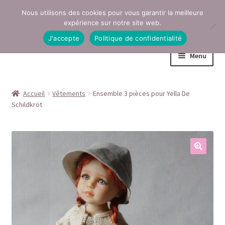
Nous utilisons des cookies pour vous garantir la meilleure
Aller
Aller
expérience sur notre site web.
à
au
J'accepte
Politique de confidentialité
la
contenu
Menu
navigation
Accueil
Accueil
Vêtements
Ensemble 3 pièces pour Yella De
Schildkröt
Conditions générales de vente
Contact
Mentions légales
Mon compte
Page Boutique