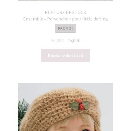
RUPTURE DE STOCK
Ensemble « Pervenche » pour little darling
PROMO !
Le
Le
56,00
€
45,00
€
prix
prix
initial
actuel
Rupture de stock
était :
est :
56,00€.
45,00€.